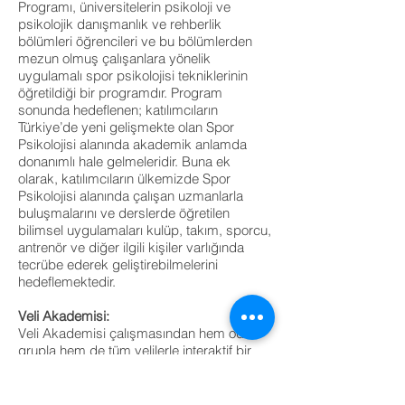
Programı, üniversitelerin psikoloji ve
psikolojik danışmanlık ve rehberlik
bölümleri öğrencileri ve bu bölümlerden
mezun olmuş çalışanlara yönelik
uygulamalı spor psikolojisi tekniklerinin
öğretildiği bir programdır. Program
sonunda hedeflenen; katılımcıların
Türkiye’de yeni gelişmekte olan Spor
Psikolojisi alanında akademik anlamda
donanımlı hale gelmeleridir. Buna ek
olarak, katılımcıların ülkemizde Spor
Psikolojisi alanında çalışan uzmanlarla
buluşmalarını ve derslerde öğretilen
bilimsel uygulamaları kulüp, takım, sporcu,
antrenör ve diğer ilgili kişiler varlığında
tecrübe ederek geliştirebilmelerini
hedeflemektedir.
Veli Akademisi:
Veli Akademisi çalışmasından hem odak
grupla hem de tüm velilerle interaktif bir
eğitim gerçekleştirilmektedir. Eğitim
süresince; çocuklarda duygu kontrolü
nasıl sağlanır, bu süreçte ne gibi zorluklar